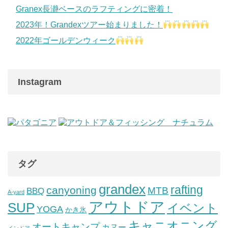
Granex長瀞ベースのラフティングに密着！
2023年！Grandexツアー始まりました！
2022年ゴールデンウィーク
Instagram
タグ
grandex
rafting
canyoning
MTB
BBQ
A-yard
アウトドア
SUP
イベント
YOGA
かき氷
キャニオニング
オートキャンプ
カヌー