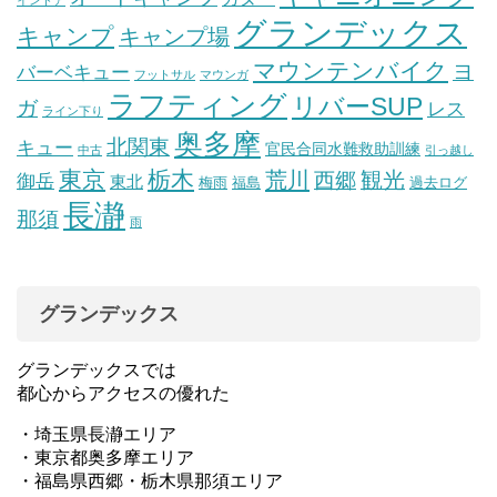
インドア
グランデックス
キャンプ
キャンプ場
マウンテンバイク
ヨ
バーベキュー
フットサル
マウンガ
ラフティング
リバーSUP
ガ
レス
ライン下り
奥多摩
北関東
キュー
官民合同水難救助訓練
中古
引っ越し
東京
栃木
荒川
観光
西郷
御岳
東北
梅雨
福島
過去ログ
長瀞
那須
雨
グランデックス
グランデックスでは
都心からアクセスの優れた
・埼玉県長瀞エリア
・東京都奥多摩エリア
・福島県西郷・栃木県那須エリア