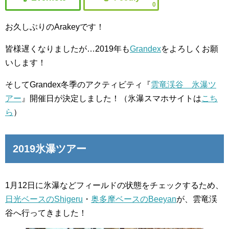
0
お久しぶりのArakeyです！
皆様遅くなりましたが…2019年も
Grandex
をよろしくお願
いします！
そしてGrandex冬季のアクティビティ『
雲竜渓谷 氷瀑ツ
アー
』開催日が決定しました！（氷瀑スマホサイトは
こち
ら
）
2019氷瀑ツアー
1月12日に氷瀑などフィールドの状態をチェックするため、
日光ベースのShigeru
・
奥多摩ベースのBeeyan
が、雲竜渓
谷へ行ってきました！