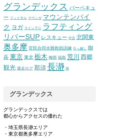
グランデックス
バーベキュ
マウンテンバイ
ー
フットサル
マウンガ
ラフティング
ク
ヨガ
ライン下り
リバーSUP
北関東
レスキュー
中古
奥多摩
御
官民合同水難救助訓練
引っ越し
東京
栃木
荒川
西郷
岳
東北
梅雨
福島
長瀞
観光
那須
過去ログ
雨
グランデックス
グランデックスでは
都心からアクセスの優れた
・埼玉県長瀞エリア
・東京都奥多摩エリア