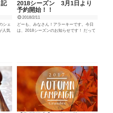
た記
2018シーズン 3月1日より
予約開始！！
2018/2/11
スのシェ
どーも、みなさん！アラーキーです。今日
が人気
は、2018シーズンのお知らせです！ だって
P1な
もう、2月も中旬じゃないですか!!!!! なんだ
日から
か一気に気温が上がって…そろそろ川に行こ
読んで
うかな…なんて考えてる方もいるだろーな
いまし
ー！って思ったんで発表しちゃいます～...