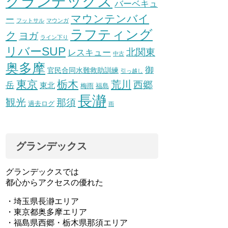
グランデックス
バーベキュ
マウンテンバイ
ー
フットサル
マウンガ
ラフティング
ク
ヨガ
ライン下り
リバーSUP
北関東
レスキュー
中古
奥多摩
御
官民合同水難救助訓練
引っ越し
東京
栃木
荒川
西郷
岳
東北
梅雨
福島
長瀞
観光
那須
過去ログ
雨
グランデックス
グランデックスでは
都心からアクセスの優れた
・埼玉県長瀞エリア
・東京都奥多摩エリア
・福島県西郷・栃木県那須エリア