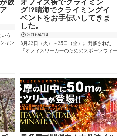
が飲
オフィス街でクライミン
ビア
グ!?晴海でクライミングイ
ベントをお手伝いしてきま
した。
2016/4/14
という
ンキン
3月22日（火）～25日（金）に開催された
摩町、
『オフィスワーカーのためのスポーツウィー
ンした
ク』で、クライミングイベントのためお手伝
んで美
いに行ってきました。イベントでは珍しい平
た！お
日の開催。オフィスビルの中にクライミング
わえな
ウォールを設置して、Yシャツ姿で休み時間
や退社後にクライミング体験をしていく姿が
真新しかったです。