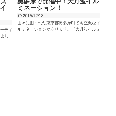
ーズ
奥多摩で開催中！大丹波イル
イ
ミネーション！
2015/12/18
山々に囲まれた東京都奥多摩町でも立派なイ
ルミネーションがあります。『大丹波イルミ
ーティ
ネーション』。見どころは山肌に灯る50mの
りまし
巨大イルミネーションツリー。12月19日
ックク
（土）は屋台村イベントも開催。JR川井
めてロ
駅、グランデックス奥多摩ベースから約
も登り
2km。
めて