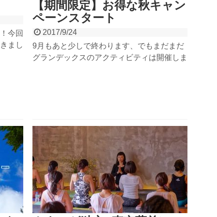
【期間限定】お得な秋キャン
ペーンスタート
2017/9/24
！今回
きまし
9月もあと少しで終わります、でもまだまだ
をぶら
グランデックスのアクティビティは開催しま
れるお
す！9月23日～写真無料キャンペーン、10月
寄って
10日～レンタルシューズ無料キャンペーン
て、日
が始まります！この時期だからこそ体験でき
満足な
る秋の雰囲気を満喫しながら、みんなで一緒
に遊びましょう！お得な秋キャンペーン、詳
細はこちらから！