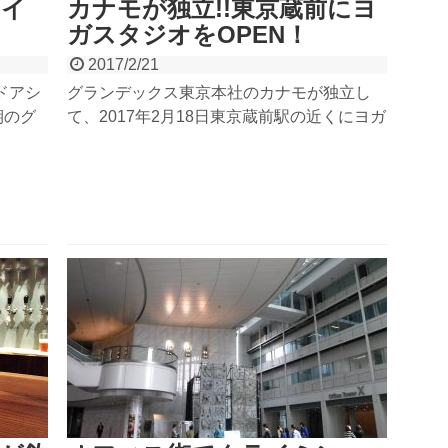
アイ
カナモが独立!!東京蔵前にヨ
ガスタジオをOPEN！
2017/2/21
ドアシ
グランデックス東京本社のカナモが独立し
期のグ
て、2017年2月18日東京蔵前駅の近くにヨガ
公開し
スタジオ「藝 UeL Tokyo」をオープンしまし
UPの
た。古材を再利用した落ち着いたスタジオは
で盛り
時間の経過を忘れさせてくれるような居心地
プした
の良い空間。オープニングイベントでインド
ベント
の伝統的な祈り「Puja（プージャ）」に参
加してきました。