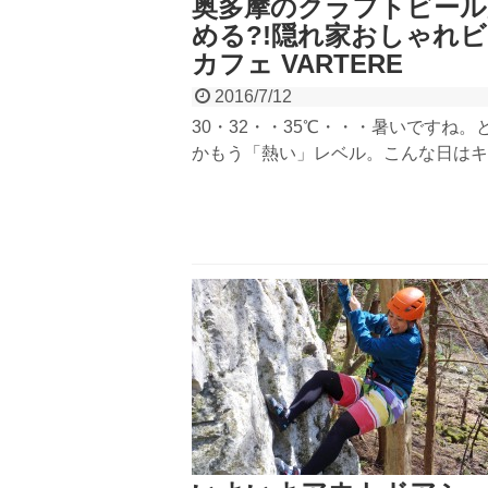
奥多摩のクラフトビール
める?!隠れ家おしゃれ
カフェ VARTERE
2016/7/12
30・32・・35℃・・・暑いですね。
かもう「熱い」レベル。こんな日はキ
に冷えたビールが美味しい！東京奥多
JR青梅線 奥多摩駅近くに昨年オープ
ビアカフェ VARTERE（バテレ）さ
味しいクラフトビールを頂いてきまし
店の納屋で鋳造、ここ奥多摩でしか味
い至福のビールです。