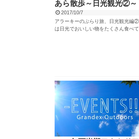
あら散歩～日光観光②～
2017/10/7
アラーキーのぶらり旅、日光観光編②
は日光でおいしい物をたくさん食べて
た～♪前回は日光駅周辺～東照宮まで
りお散歩。今回は観光しながら立ち寄
店や、わざわざ足を延ばしてでも立ち
みたいお店まで！中禅寺湖SUPをし
光を観光して、おいしい物を食べて大
旅にしませんか！？