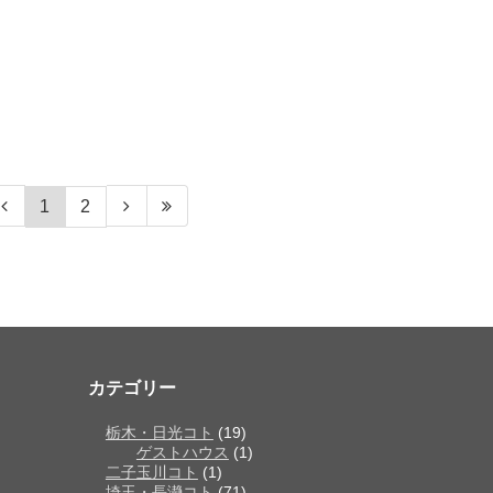
1
2
カテゴリー
栃木・日光コト
(19)
ゲストハウス
(1)
二子玉川コト
(1)
埼玉・長瀞コト
(71)