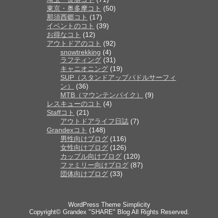
東京・奥多摩コト
(50)
那須西郷コト
(17)
イベントのコト
(39)
お得なコト
(12)
アウトドアのコト
(92)
snowtrekking
(4)
ラフティング
(31)
キャニオニング
(19)
SUP（スタンドアップパドルサーフィ
ン）
(36)
MTB（マウンテンバイク）
(9)
レスキューのコト
(4)
Staffコト
(21)
アウトドアライフ日誌
(7)
Grandexコト
(148)
男性向けブログ
(116)
女性向けブログ
(126)
カップル向けブログ
(120)
ファミリー向けブログ
(87)
団体向けブログ
(33)
WordPress Theme
Simplicity
Copyright©
Grandex "SHARE" Blog
All Rights Reserved.