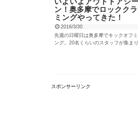
いよいよアウトドアシ
ン！奥多摩でロッククラ
ミングやってきた！
2016/3/30
先週の日曜日は奥多摩でキックオフミ
ング。20名くらいのスタッフが集ま
た。春のイベントで開催の「奥多摩ロ
ライミング」もスタッフで体験し、初
ッククライミングに挑戦するスタッフ
切っています。終わったら懇親会も込
BBQで盛り上がりました。
スポンサーリンク