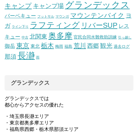
グランデックス
キャンプ
キャンプ場
マウンテンバイク
ヨ
バーベキュー
フットサル
マウンガ
ラフティング
リバーSUP
ガ
レス
ライン下り
奥多摩
北関東
キュー
官民合同水難救助訓練
中古
引っ越し
東京
栃木
荒川
観光
西郷
御岳
東北
梅雨
福島
過去ログ
長瀞
那須
雨
グランデックス
グランデックスでは
都心からアクセスの優れた
・埼玉県長瀞エリア
・東京都奥多摩エリア
・福島県西郷・栃木県那須エリア