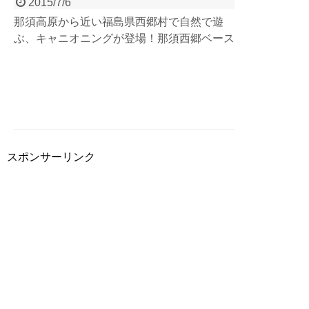
2015/7/6
那須高原から近い福島県西郷村で自然で遊
ぶ、キャニオニングが登場！那須西郷ベース
のオープンを記念して、2015年6月28日に行
われたオープニングイベントの模様をレポー
ト！キャニオニングとバーベキューで大人も
子供もみんな笑顔！良いオープニングを飾る
ことができました！
スポンサーリンク