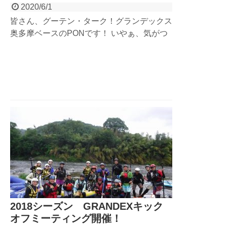
2020/6/1
皆さん、グーテン・ターク！グランデックス
奥多摩ベースのPONです！ いやぁ、気がつ
けばもう6月ですね。 「コロナコロナ！」っ
て言っていたら、夏が目の前まで迫ってきて
おりました。汗 そんなわけで今回はグラン
デックスの本丸！と言っても過言ではない、
長...
2018シーズン GRANDEXキック
オフミーティング開催！