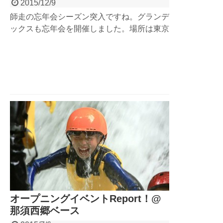
2015/12/9
師走の忘年会シーズン突入ですね。グランデ
ックスも忘年会を開催しました。場所は東京
都内・両国国技館の近くの『両国テラス』さ
んにお邪魔して冬の屋外BBQ忘年会。そ
う、アウトドア会社の忘年会はやっぱりアウ
トドアなんです（笑）今シーズンを無事終え
たことを祝い、来シーズンの再会を願いまし
た。
オープニングイベントReport！@
那須西郷ベース