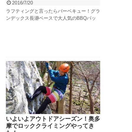
2016/7/20
ラフティングと言ったらバーベキュー！グラ
ンデックス長瀞ベースで大人気のBBQパッ
クがバージョンアップしたとのことなので、
予約センターの3人で体験してきました。長
瀞でも食材・ロケーション・満足度ともに
No,1を誇るBBQ施設”古沢園”。長瀞ベースと
同じ敷地内なので、歩いて30秒！自慢の
BBQを堪能してきました！
いよいよアウトドアシーズン！奥多
摩でロッククライミングやってき