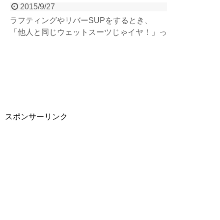
2015/9/27
ラフティングやリバーSUPをするとき、
「他人と同じウェットスーツじゃイヤ！」っ
て方に簡単に人と違うスタイルの出し方を教
えちゃいます。簡単に人と差をつけれてスタ
イリッシュに！
スポンサーリンク