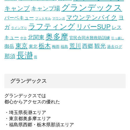
グランデックス
キャンプ
キャンプ場
マウンテンバイク
ヨ
バーベキュー
フットサル
マウンガ
ラフティング
リバーSUP
ガ
レス
ライン下り
奥多摩
北関東
キュー
官民合同水難救助訓練
中古
引っ越し
東京
栃木
荒川
観光
西郷
御岳
東北
梅雨
福島
過去ログ
長瀞
那須
雨
グランデックス
グランデックスでは
都心からアクセスの優れた
・埼玉県長瀞エリア
・東京都奥多摩エリア
・福島県西郷・栃木県那須エリア