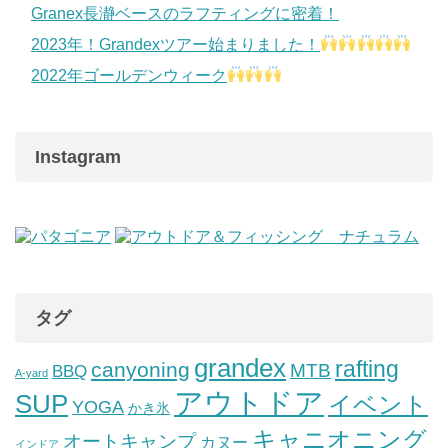
Granex長瀞ベースのラフティングに密着！
2023年！Grandexツアー始まりました！
2022年ゴールデンウィーク
Instagram
タグ
grandex
rafting
canyoning
MTB
BBQ
A-yard
アウトドア
SUP
イベント
YOGA
かき氷
キャニオニング
オートキャンプ
カヌー
インドア