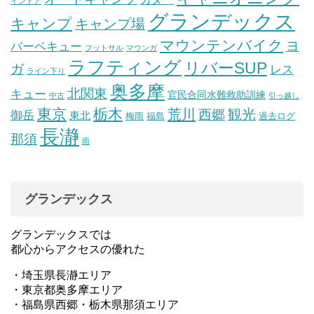
インドア
グランデックス
キャンプ
キャンプ場
マウンテンバイク
ヨ
バーベキュー
フットサル
マウンガ
ラフティング
リバーSUP
ガ
レス
ライン下り
奥多摩
北関東
キュー
官民合同水難救助訓練
中古
引っ越し
東京
栃木
荒川
観光
西郷
御岳
東北
梅雨
福島
過去ログ
長瀞
那須
雨
グランデックス
グランデックスでは
都心からアクセスの優れた
・埼玉県長瀞エリア
・東京都奥多摩エリア
・福島県西郷・栃木県那須エリア