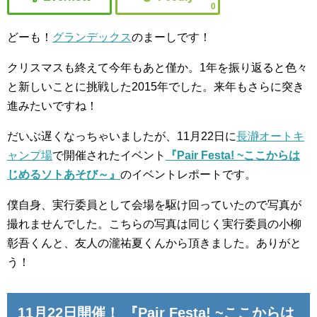
0
どーも！
グランデックス
のまーしです！
クリスマスも終えて今年もあと僅か。1年を振り返ると色々
と新しいことに挑戦した2015年でした。来年もさらに突き
進みたいですね！
だいぶ遅くなっちゃいましたが、11月22日に
長瀞オートキ
ャンプ場
で開催されたイベント
『Pair Festa! ~ここからは
じめるソトあそび～』
のイベントレポートです。
僕自身、実行委員として会場を駆け回っていたので写真が
撮れませんでした。こちらの写真は同じく実行委員の小柳
彰吾くんと、友人の瀧祐夏くんから頂きました。ありがと
う！
11月22日開催！
『Pair Festa! ~ここからは