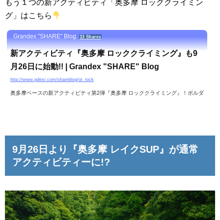
もう１つの新アクティビティ「奥多摩 ロッククライミン
グ」はこちら
Grandex "SHARE" Blog
33 Shares
新アクティビティ『奥多摩 ロッククライミング』も9
月26日に始動!! | Grandex "SHARE" Blog
http://www.gdexr.com/shareblog/ot_rock
奥多摩ベースの新アクティビティ第2弾『奥多摩 ロッククライミング』！ボルダ
リングとは違う、本当の大岩を自分の手足で登っていきます。7ｍ～12ｍほどの
コース設定で初めての方も参加可能。ロープに吊るされる形のクライミング方
法になるので、安心して参加いただけますよ！
9月26日より『奥多摩 レイクSUP』が通常
アクティビティーに!?