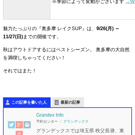
※季節によって変動がございます
→W
魅力たっぷりの『奥多摩 レイクSUP』は、
9/26(月) ～
11/27(日)
までの開催です。
秋はアウトドアするにはベストシーズン。
奥多摩の大自然
を満喫しちゃってください！
それではまた！
この記事を書いた人
最新の記事
Grandex Info
予約センター
：
グランデックス
グランデックスでは埼玉県 秩父長瀞、東