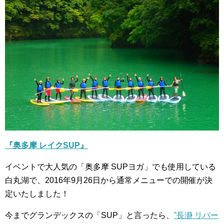
『奥多摩 レイクSUP』
イベントで大人気の「奥多摩 SUPヨガ」でも使用している
白丸湖で、2016年9月26日から通常メニューでの開催が決
定いたしました！
今までグランデックスの「SUP」と言ったら、
”長瀞 リバー