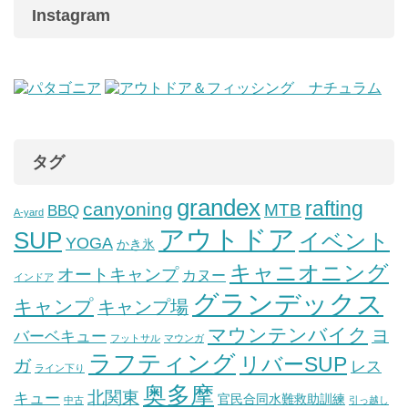
Instagram
タグ
grandex
rafting
canyoning
MTB
BBQ
A-yard
アウトドア
SUP
イベント
YOGA
かき氷
キャニオニング
オートキャンプ
カヌー
インドア
グランデックス
キャンプ
キャンプ場
マウンテンバイク
ヨ
バーベキュー
フットサル
マウンガ
ラフティング
リバーSUP
ガ
レス
ライン下り
奥多摩
北関東
キュー
官民合同水難救助訓練
中古
引っ越し