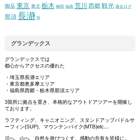
東京
栃木
荒川
観光
西郷
御岳
東北
梅雨
福島
過去ログ
長瀞
那須
雨
グランデックス
グランデックスでは
都心からアクセスの優れた
・埼玉県長瀞エリア
・東京都奥多摩エリア
・福島県西郷・栃木県那須エリア
3箇所に拠点を置き、本格的なアウトドアツアーを開催し
ております。
ラフティング、キャニオニング、スタンドアップパドルサ
ーフィン(SUP)、マウンテンバイク(MTB)etc…
川へ、山へ 自然を遊びつくす。感動の共有を皆様に。