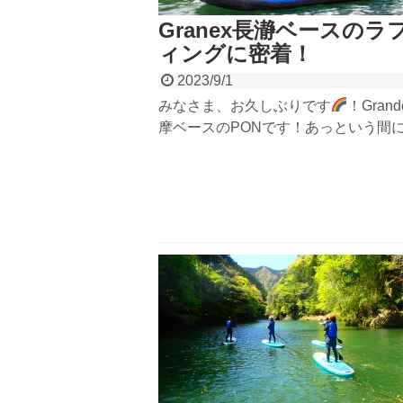
Granex長瀞ベースのラ
ィングに密着！
2023/9/1
みなさま、お久しぶりです
！Gran
摩ベースのPONです！あっという間に
まだまだ暑日が続いていますが、お元
か？今回はグランデックスの長瀞ベー
フティングに密着したレポートを書き
思います！ 長瀞ラフテ...