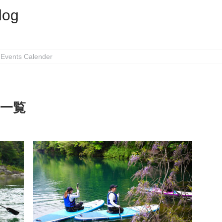
log
Events Calender
」一覧