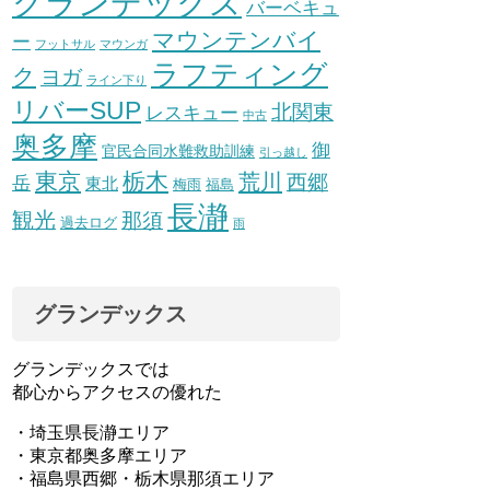
グランデックス
バーベキュ
マウンテンバイ
ー
フットサル
マウンガ
ラフティング
ク
ヨガ
ライン下り
リバーSUP
北関東
レスキュー
中古
奥多摩
御
官民合同水難救助訓練
引っ越し
東京
栃木
荒川
西郷
岳
東北
梅雨
福島
長瀞
観光
那須
過去ログ
雨
グランデックス
グランデックスでは
都心からアクセスの優れた
・埼玉県長瀞エリア
・東京都奥多摩エリア
・福島県西郷・栃木県那須エリア