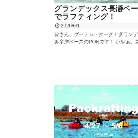
グランデックス長瀞ベ
でラフティング！
2020/6/1
皆さん、グーテン・ターク！グランデ
奥多摩ベースのPONです！ いやぁ、
けばもう6月ですね。 「コロナコロナ
て言っていたら、夏が目の前まで迫っ
おりました。汗 そんなわけで今回は
デックスの本丸！と言っても過言では
長...