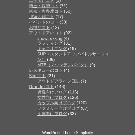
二子玉川コト
(1)
埼玉・長瀞コト
(71)
東京・奥多摩コト
(50)
那須西郷コト
(17)
イベントのコト
(39)
お得なコト
(12)
アウトドアのコト
(92)
snowtrekking
(4)
ラフティング
(31)
キャニオニング
(19)
SUP（スタンドアップパドルサーフィ
ン）
(36)
MTB（マウンテンバイク）
(9)
レスキューのコト
(4)
Staffコト
(21)
アウトドアライフ日誌
(7)
Grandexコト
(148)
男性向けブログ
(116)
女性向けブログ
(126)
カップル向けブログ
(120)
ファミリー向けブログ
(87)
団体向けブログ
(33)
WordPress Theme
Simplicity