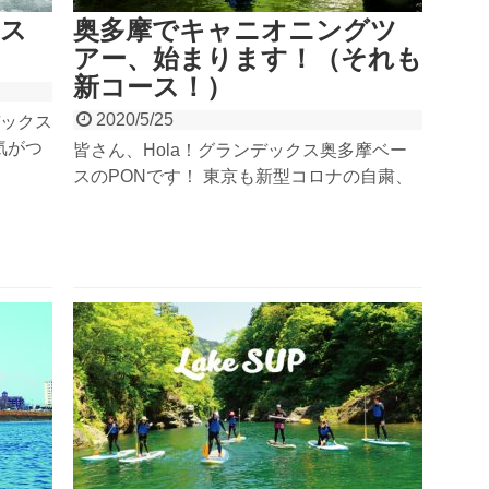
ース
奥多摩でキャニオニングツ
アー、始まります！（それも
新コース！）
2020/5/25
ックス
気がつ
皆さん、Hola！グランデックス奥多摩ベー
！」っ
スのPONです！ 東京も新型コロナの自粛、
てきて
やっっっっっっっっっっっっっっっっと終わ
グラン
りましたね！いやぁー長かった。私はその間
ない、
にストレスで帯状疱疹になりました（笑）ア
ウトドアで思いっきりハッスルさせてくれー
ー...