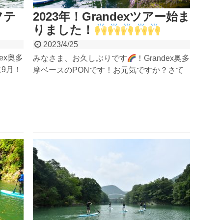
フテ
2023年！Grandexツアー始ま
りました！
2023/4/25
dex奥多
みなさま、お久しぶりです
！Grandex奥多
9月！
摩ベースのPONです！お元気ですか？さて
気です
さて、そんなことよりも笑！早いような、や
スのラ
っとのような、な感じですが、今週末からい
たいと
よいよゴールデンウィークですね！自然の川
で、お腹がよじれるくらい...