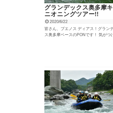
グランデックス奥多摩
ニオニングツアー!!
2020/6/22
皆さん、ブエノス ディアス！グラン
ス奥多摩ベースのPONです！ 気がつ
いつの間にか梅雨ですね！ジメジメに
元気にアウトドアしてますか？あの去
摩川が氾濫した巨大台風ぶりに、やっ
っと！キャニオニングツアーが始まり
た。前...