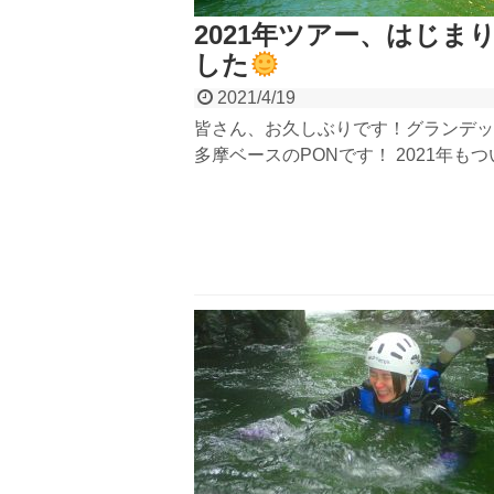
2021年ツアー、はじま
した
2021/4/19
皆さん、お久しぶりです！グランデッ
多摩ベースのPONです！ 2021年も
の季節がやってまいりましたねぇ！去
頃は、自粛、自粛、じしゅくぅ〜！！
でしたね。。。思い出すだけでストレ
状疱疹になります
さて、...