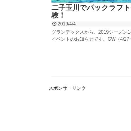
二子玉川でパックラフト
験！
2019/4/4
グランデックスから、2019シーズン
イベントのお知らせです。GW（4/27~
の期間、東京の二子玉川でパックラフ
のイベントを行います！新しくGRAN
がオープンする、都市型パドルスポー
点【PaddleCity】で開催されるイベ
GWの予定がまだの方は要チェック！
スポンサーリンク