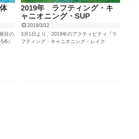
体
2019年 ラフティング・キ
ャニオニング・SUP
2019/3/12
1発目の
3月1日より、2019年のアクティビティ『ラ
5/6）
フティング・キャニオニング・レイク
ト体験
SUP・リバーSUP・モンスターSUP』の予
DEX
約が開始となりました！グランデックスの今
ツの拠
年の開催スケジュール、そして今年は1人参
ント！
加ができるアクティビティもできました！ブ
！！
ログを見て2019年の詳細を確認していきま
しょう！