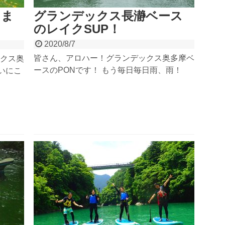
りま
グランデックス長瀞ベース
のレイクSUP！
2020/8/7
皆さん、アロハー！グランデックス奥多摩ベ
クス奥
ースのPONです！ もう毎日毎日雨、雨！
ついにこ
雨！！って日々でしたが、梅雨がいきなり明
年の今
けた！って思ったら、酷暑ですねぇ
。酷
で大変
暑、そう、それはつまり川日和！まさにグラ
スで帯
ンデックスに行くにはぴったりの季...