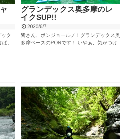
キャ
グランデックス奥多摩のレ
イクSUP!!
2020/6/7
デック
皆さん、ボンジョールノ！グランデックス奥
けば、
多摩ベースのPONです！ いやぁ、気がつけ
負けず
ばいきなり夏い日々になりましたね！夏い
年の多
日々＝グランデックスの季節です。ようこそ
と！や
我々の季節に！ウェルコメウェルコメ！ さ
まし
て、本日は、ここ数年人気は高まるばかりの
SUP...