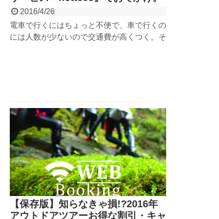
2016/4/26
電車で行くにはちょっと不便で、車で行くの
には人数が少ないので交通費が高くつく。そ
んな時にこんなカーシェアリングサービスが
あります。『notteco（のってこ）』。車の
空き席を有効利用して交通費を割り勘で節約
できるという、マッチングサービスです。条
件が合うようなら利用してみても面白いです
ね。
【保存版】知らなきゃ損!?2016年
アウトドアツアーお得な割引・キャ