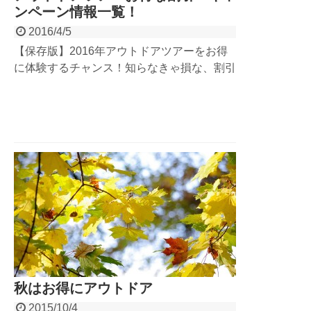
ンペーン情報一覧！
2016/4/5
【保存版】2016年アウトドアツアーをお得
に体験するチャンス！知らなきゃ損な、割引
情報やキャンペーン情報を公開。奥多摩ベー
ス、長瀞ベース、那須西郷ベース共通です。
対象アクティビティは「ラフティング」「キ
ャニオニング」「リバーSUP」「マウンテ
ンバイク」。
秋はお得にアウトドア
2015/10/4