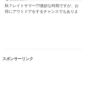
秋？レイトサマー??微妙な時期ですが、お
得にアウトドアをするチャンスでもありま
す。1日満喫コンビネーションツアーが
11,000円だったり、温泉チケットプレゼン
トだったり。秋はアウトドアを楽しむのには
適した季節。スポーツの秋、アウトドアで満
喫しましょう。
スポンサーリンク