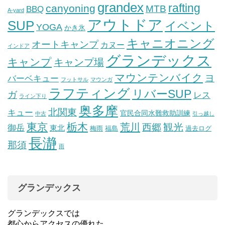
grandex
rafting
canyoning
MTB
BBQ
A-yard
アウトドア
SUP
イベント
YOGA
かき氷
キャニオニング
オートキャンプ
カヌー
インドア
グランデックス
キャンプ
キャンプ場
マウンテンバイク
ヨ
バーベキュー
フットサル
マウンガ
ラフティング
リバーSUP
ガ
レス
ライン下り
奥多摩
北関東
キュー
官民合同水難救助訓練
中古
引っ越し
東京
栃木
荒川
観光
西郷
御岳
東北
梅雨
福島
過去ログ
長瀞
那須
雨
グランデックス
グランデックスでは
都心からアクセスの優れた