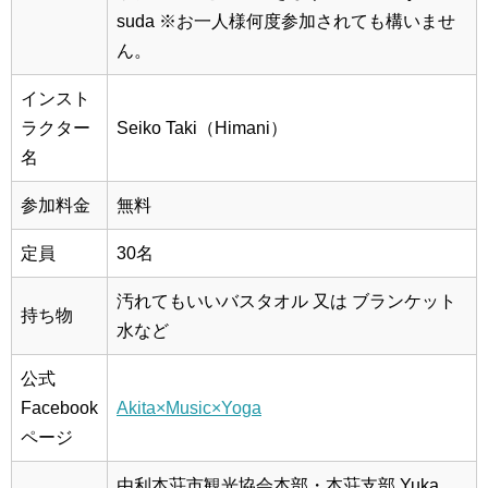
suda
※お一人様何度参加されても構いませ
ん。
インスト
ラクター
Seiko Taki（Himani）
名
参加料金
無料
定員
30名
汚れてもいいバスタオル 又は ブランケット
持ち物
水など
公式
Facebook
Akita×Music×Yoga
ページ
由利本荘市観光協会本部・本荘支部
Yuka