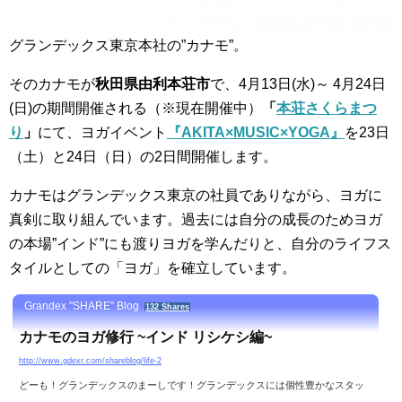
グランデックス東京本社の”カナモ”。
そのカナモが
秋田県由利本荘市
で、4月13日(水)～ 4月24日
(日)の期間開催される（※現在開催中）
「
本荘さくらまつ
り
」
にて、ヨガイベント
『AKITA×MUSIC×YOGA』
を23日
（土）と24日（日）の2日間開催します。
カナモはグランデックス東京の社員でありながら、ヨガに
真剣に取り組んでいます。
過去には自分の成長のためヨガ
の本場”インド”にも渡りヨガを学んだりと、自分のライフス
タイルとしての「ヨガ」を確立しています。
Grandex "SHARE" Blog
132 Shares
カナモのヨガ修行 ~インド リシケシ編~
http://www.gdexr.com/shareblog/life-2
どーも！グランデックスのまーしです！グランデックスには個性豊かなスタッ