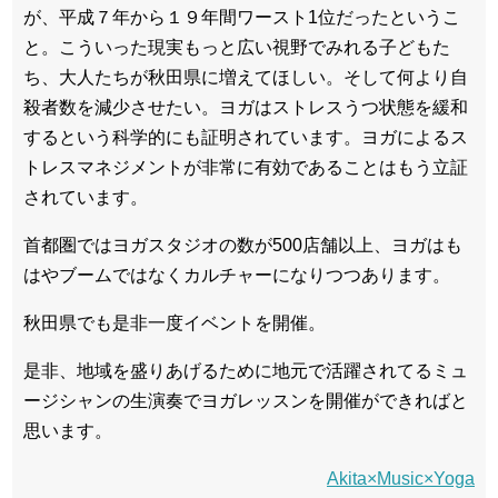
が、平成７年から１９年間ワースト1位だったというこ
と。
こう
いった現実もっと広い視野でみれる子どもた
ち、大人たちが秋田県に増えてほしい。
そして何より自
殺者数を減少させたい。
ヨガはストレスうつ状態を緩和
するという科学的にも証明されています。
ヨガによるス
トレスマネジメントが非常に有効であることはもう立証
されています。
首都圏ではヨガスタジオの数が500店舗以上、ヨガはも
はやブームではなくカルチャーになりつつあります。
秋田県でも是非一度イベントを開催。
是非、地域を盛りあげるために地元で活躍されてるミュ
ージシャンの生演奏でヨガレッスンを開催ができればと
思います。
Akita×Music×Yoga