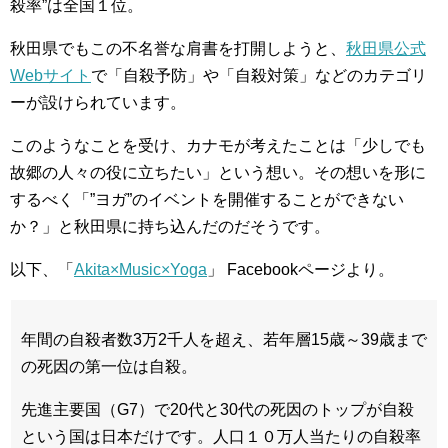
殺率”は全国１位。
秋田県でもこの不名誉な肩書を打開しようと、
秋田県公式
Webサイト
で「自殺予防」や「自殺対策」などのカテゴリ
ーが設けられています。
このようなことを受け、カナモが考えたことは「少しでも
故郷の人々の役に立ちたい」という想い。その想いを形に
するべく「”ヨガ”のイベントを開催することができない
か？」と秋田県に持ち込んだのだそうです。
以下、「
Akita×Music×Yoga
」 Facebookページより。
年間の自殺者数3万2千人を超え、若年層15歳～39歳まで
の死因の第一位は自殺。
先進主要国（G7）で20代と30代の死因のトップが自殺
という国は日本だけです。
人口１０万人当たりの自殺率