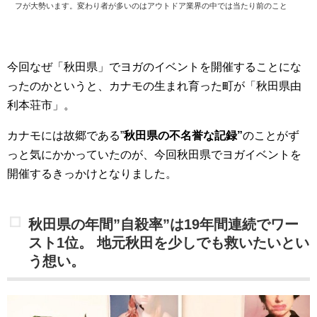
フが大勢います。変わり者が多いのはアウトドア業界の中では当たり前のこと
なのかもしれないですが(笑)今回はグランデックス東京本社の ”カナモ” がヨガ
の修行の為に2週間、インドのリシケシという街に行った『カナモのヨガ修行～
インド リシケシ編～』をお楽しみください。アウトドアライフ～ヨギーニ カナ
今回なぜ「秋田県」でヨガのイベントを開催することにな
モ～デリーから北へ280キロ。車で約6～7時間。インドの北に位置するリシケシ
ったのかというと、カナモの生まれ育った町が「秋田県由
はガンジス河の源流があるヒマラヤの麓。透明度の高いエメラルドグリーンの...
利本荘市」。
カナモには故郷である”
秋田県の不名誉な記録”
のことがず
っと気にかかっていたのが、今回秋田県でヨガイベントを
開催するきっかけとなりました。
秋田県の年間”自殺率”は19年間連続でワー
スト1位。
地元秋田を少しでも救いたいとい
う想い。