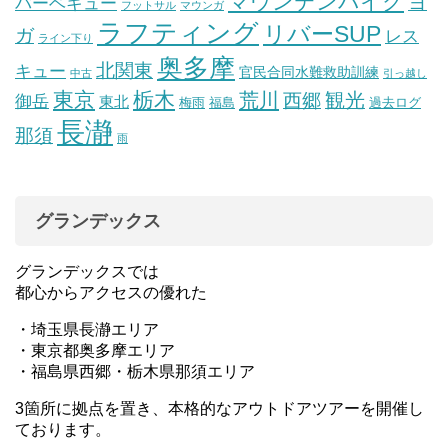
マウンテンバイク
ヨ
バーベキュー
フットサル
マウンガ
ラフティング
リバーSUP
ガ
レス
ライン下り
奥多摩
北関東
キュー
官民合同水難救助訓練
中古
引っ越し
東京
栃木
荒川
観光
西郷
御岳
東北
梅雨
福島
過去ログ
長瀞
那須
雨
グランデックス
グランデックスでは
都心からアクセスの優れた
・埼玉県長瀞エリア
・東京都奥多摩エリア
・福島県西郷・栃木県那須エリア
3箇所に拠点を置き、本格的なアウトドアツアーを開催し
ております。