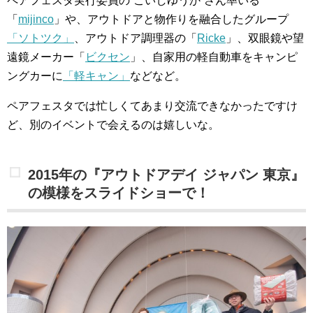
ペアフェスタ実行委員の”こいしゆうか”さん率いる
「
mijinco
」や、アウトドアと物作りを融合したグループ
「ソトツク」
、アウトドア調理器の「
Ricke
」、双眼鏡や望
遠鏡メーカー「
ビクセン
」、自家用の軽自動車をキャンピ
ングカーに
「軽キャン」
などなど。
ペアフェスタでは忙しくてあまり交流できなかったですけ
ど、別のイベントで会えるのは嬉しいな。
2015年の『アウトドアデイ ジャパン 東京』
の模様をスライドショーで！