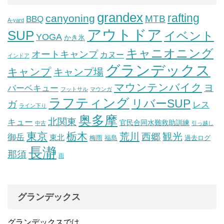
grandex
rafting
canyoning
MTB
BBQ
A-yard
アウトドア
SUP
イベント
YOGA
かき氷
キャニオニング
オートキャンプ
カヌー
インドア
グランデックス
キャンプ
キャンプ場
マウンテンバイク
ヨ
バーベキュー
フットサル
マウンガ
ラフティング
リバーSUP
ガ
レス
ライン下り
奥多摩
北関東
キュー
官民合同水難救助訓練
中古
引っ越し
東京
栃木
荒川
観光
西郷
御岳
東北
梅雨
福島
過去ログ
長瀞
那須
雨
グランデックス
グランデックスでは