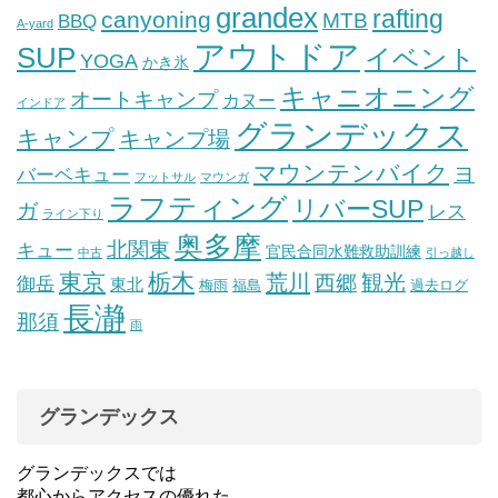
grandex
rafting
canyoning
MTB
BBQ
A-yard
アウトドア
SUP
イベント
YOGA
かき氷
キャニオニング
オートキャンプ
カヌー
インドア
グランデックス
キャンプ
キャンプ場
マウンテンバイク
ヨ
バーベキュー
フットサル
マウンガ
ラフティング
リバーSUP
ガ
レス
ライン下り
奥多摩
北関東
キュー
官民合同水難救助訓練
中古
引っ越し
東京
栃木
荒川
観光
西郷
御岳
東北
梅雨
福島
過去ログ
長瀞
那須
雨
グランデックス
グランデックスでは
都心からアクセスの優れた