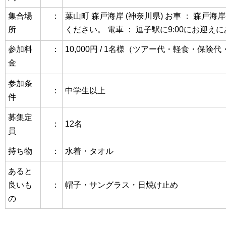
集合場
：
葉山町 森戸海岸 (神奈川県)
お車 ： 森戸海
所
ください。
電車 ： 逗子駅に9:00にお迎え
参加料
：
10,000円 / 1名様（ツアー代・軽食・保険
金
参加条
：
中学生以上
件
募集定
：
12名
員
持ち物
：
水着・タオル
あると
良いも
：
帽子・サングラス・日焼け止め
の