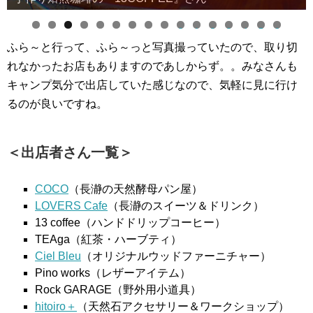
0
1
2
3
4
5
6
ふら～と行って、ふら～っと写真撮っていたので、取り切
れなかったお店もありますのであしからず。。みなさんも
キャンプ気分で出店していた感じなので、気軽に見に行け
るのが良いですね。
＜出店者さん一覧＞
COCO
（長瀞の天然酵母パン屋）
LOVERS Cafe
（長瀞のスイーツ＆ドリンク）
13 coffee（ハンドドリップコーヒー）
TEAga（紅茶・ハーブティ）
Ciel Bleu
（オリジナルウッドファーニチャー）
Pino works（レザーアイテム）
Rock GARAGE（野外用小道具）
hitoiro＋
（天然石アクセサリー＆ワークショップ）