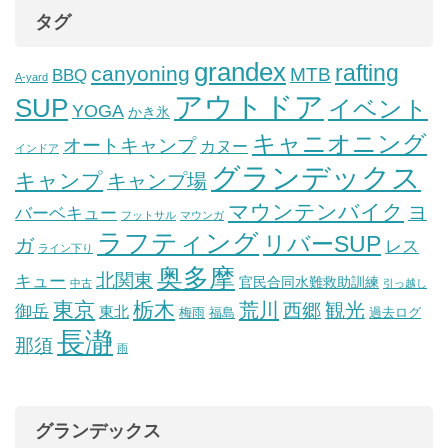
タグ
grandex
rafting
canyoning
MTB
BBQ
A-yard
アウトドア
SUP
イベント
YOGA
かき氷
キャニオニング
オートキャンプ
カヌー
インドア
グランデックス
キャンプ
キャンプ場
マウンテンバイク
ヨ
バーベキュー
フットサル
マウンガ
ラフティング
リバーSUP
ガ
レス
ライン下り
奥多摩
北関東
キュー
官民合同水難救助訓練
中古
引っ越し
東京
栃木
荒川
観光
西郷
御岳
東北
梅雨
福島
過去ログ
長瀞
那須
雨
グランデックス