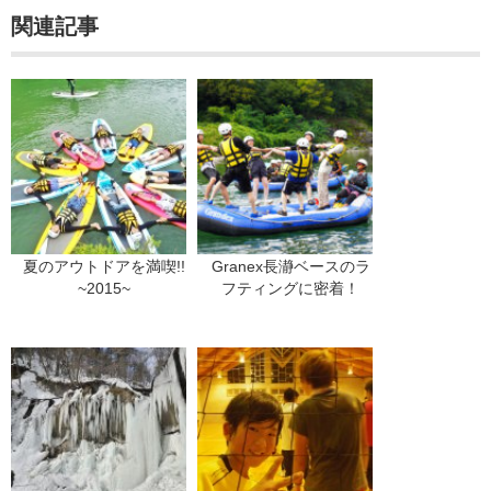
関連記事
夏のアウトドアを満喫!!
Granex長瀞ベースのラ
~2015~
フティングに密着！