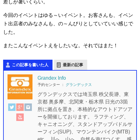
差しが暑いくらい。
今回のイベントはゆる～いイベント。
お客さんも、イベン
ト出店者のみなさんも、の～んびりとしていていい感じで
した。
またこんなイベントえをしたいな。
それではまた！
この記事を書いた人
最新の記事
Grandex Info
予約センター
：
グランデックス
グランデックスでは埼玉県 秩父長瀞、東
京都 奥多摩、北関東・栃木県 日光の3箇
所に拠点を置き、本格的なアウトドアツア
ーを開催しております。 ラフティング、
キャニオニング、スタンドアップパドルサ
ーフィン(SUP)、マウンテンバイク(MTB)
etc… 川へ、山へ 自然を遊びつくす。 感