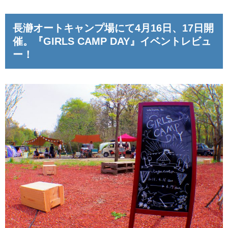
して活躍してくれた「こいしゆうか」さんが出演されて
ましたね。ひとりキャンプ。こいっちの世界観もありま
長瀞オートキャンプ場にて4月16日、17日開
すが、楽しそう。見逃した方はコチラから1週間限定で無
催。
『GIRLS CAMP DAY』イベントレビュ
ー！
料で見れますよ！今週末、そんな「ひとりキャンプ」も
お得に楽しめそうなイベントが、「長瀞オートキャンプ
場」で開催されますよ！4月16日、17日長瀞オートキャン
プ場にてプチイベント開催！『GIRLS CAMP DAY』グラ
ンデックス長瀞ベース向かいのキャンプサイト「長...