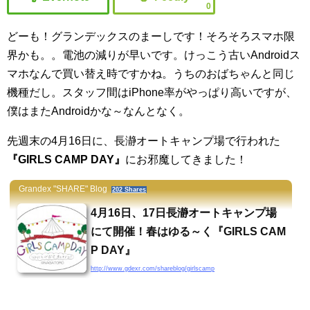
0
どーも！グランデックスのまーしです！
そろそろスマホ限
界かも。。電池の減りが早いです。けっこう古いAndroidス
マホなんで買い替え時ですかね。うちのおばちゃんと同じ
機種だし。スタッフ間はiPhone率がやっぱり高いですが、
僕はまたAndroidかな～なんとなく。
先週末の4月16日に、長瀞オートキャンプ場で行われた
『GIRLS CAMP DAY』
にお邪魔してきました！
Grandex "SHARE" Blog
202 Shares
4月16日、17日長瀞オートキャンプ場
にて開催！春はゆる～く『GIRLS CAM
P DAY』
http://www.gdexr.com/shareblog/girlscamp
どーも！グランデックスのまーしです！昨日のTV「マツ
コの知らない世界」で、ペアフェスタ！でも実行委員と