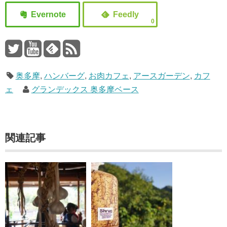
0
奥多摩
,
ハンバーグ
,
お肉カフェ
,
アースガーデン
,
カフ
ェ
グランデックス 奥多摩ベース
関連記事