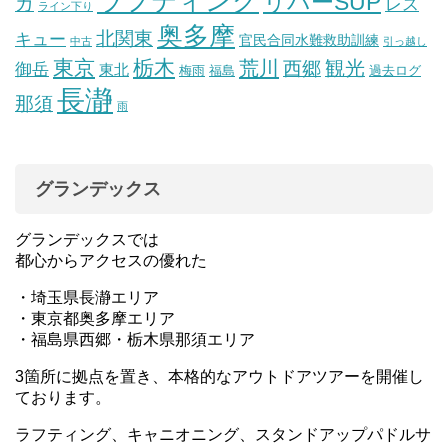
ラフティング
リバーSUP
ガ
レス
ライン下り
奥多摩
北関東
キュー
官民合同水難救助訓練
中古
引っ越し
東京
栃木
荒川
観光
西郷
御岳
東北
梅雨
福島
過去ログ
長瀞
那須
雨
グランデックス
グランデックスでは
都心からアクセスの優れた
・埼玉県長瀞エリア
・東京都奥多摩エリア
・福島県西郷・栃木県那須エリア
3箇所に拠点を置き、本格的なアウトドアツアーを開催し
ております。
ラフティング、キャニオニング、スタンドアップパドルサ