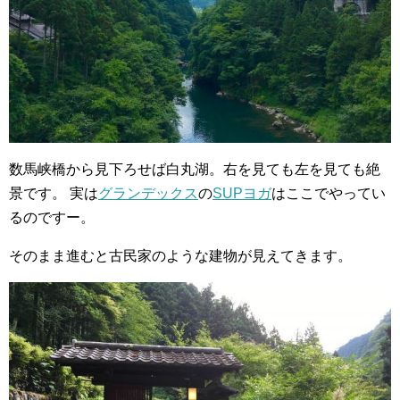
数馬峡橋から見下ろせば白丸湖。右を見ても左を見ても絶
景です。
実は
グランデックス
の
SUPヨガ
はここでやってい
るのですー。
そのまま進むと古民家のような建物が見えてきます。