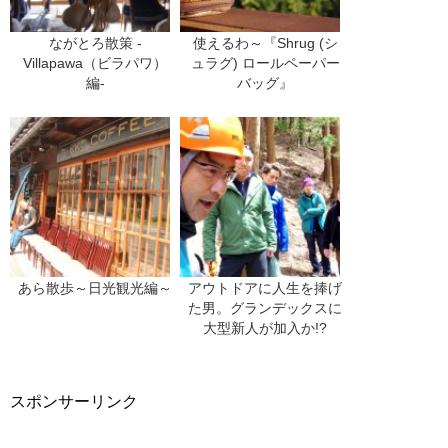
ながとろ散策 -
使えるわ～『Shrug (シ
Villapawa（ビラパワ）
ュラグ) ロールペーパー
編-
バッグ』
あら散歩～日光観光編～
アウトドアに人生を捧げ
た男。グランデックスに
大型新人が加入か!?
スポンサーリンク