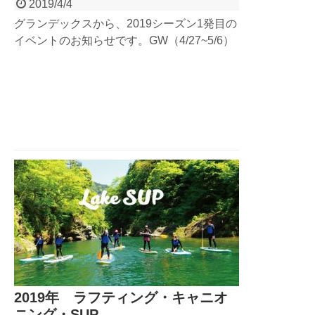
2019/4/4
グランデックスから、2019シーズン1発目の
イベントのお知らせです。GW（4/27~5/6）
の期間、東京の二子玉川でパックラフト体験
のイベントを行います！新しくGRANDEX
がオープンする、都市型パドルスポーツの拠
点【PaddleCity】で開催されるイベント！
GWの予定がまだの方は要チェック！！！
2019年 ラフティング・キャニオ
ニング・SUP