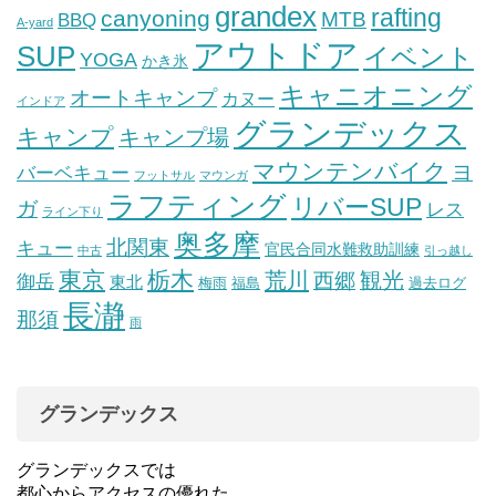
grandex
rafting
canyoning
MTB
BBQ
A-yard
アウトドア
SUP
イベント
YOGA
かき氷
キャニオニング
オートキャンプ
カヌー
インドア
グランデックス
キャンプ
キャンプ場
マウンテンバイク
ヨ
バーベキュー
フットサル
マウンガ
ラフティング
リバーSUP
ガ
レス
ライン下り
奥多摩
北関東
キュー
官民合同水難救助訓練
中古
引っ越し
東京
栃木
荒川
観光
西郷
御岳
東北
梅雨
福島
過去ログ
長瀞
那須
雨
グランデックス
グランデックスでは
都心からアクセスの優れた