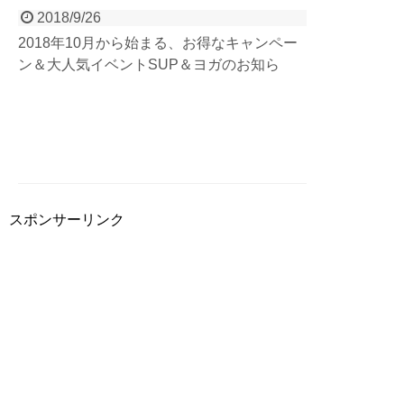
2018/9/26
2018年10月から始まる、お得なキャンペー
ン＆大人気イベントSUP＆ヨガのお知ら
せ！ 10月1日からシーズン終了まで、グラン
デックスでは『秋キャンペーン』スタート！
レンタルシューズ無料＆写真プレゼント（条
件あり）！そしてコイちゃんによる、SUP
＆YOGAイベントも開催決定！詳細はブログ
をcheck！
スポンサーリンク