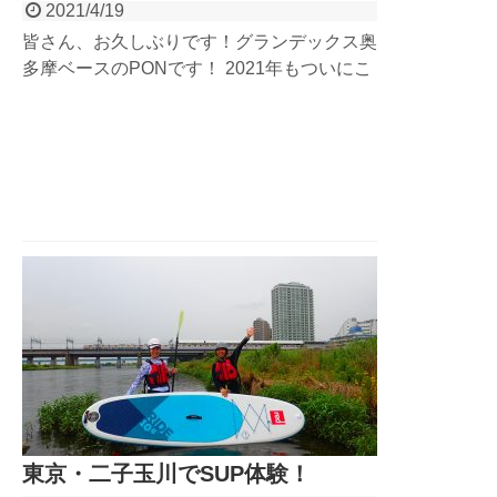
2021/4/19
皆さん、お久しぶりです！グランデックス奥
多摩ベースのPONです！ 2021年もついにこ
の季節がやってまいりましたねぇ！去年の今
頃は、自粛、自粛、じしゅくぅ〜！！で大変
でしたね。。。思い出すだけでストレスで帯
状疱疹になります
さて、...
東京・二子玉川でSUP体験！