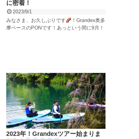
に密着！
2023/9/1
みなさま、お久しぶりです
！Grandex奥多
摩ベースのPONです！あっという間に9月！
まだまだ暑日が続いていますが、お元気です
か？今回はグランデックスの長瀞ベースのラ
フティングに密着したレポートを書きたいと
思います！ 長瀞ラフテ...
2023年！Grandexツアー始まりま