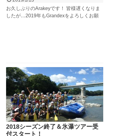
お久しぶりのArakeyです！ 皆様遅くなりま
したが…2019年もGrandexをよろしくお願
いします！ そしてGrandex冬季のアクティ
ビティ『雲竜渓谷 氷瀑ツアー』開催日が決
定しました！（氷瀑スマホサイトはこちら）
2...
2018シーズン終了＆氷瀑ツアー受
付スタート！