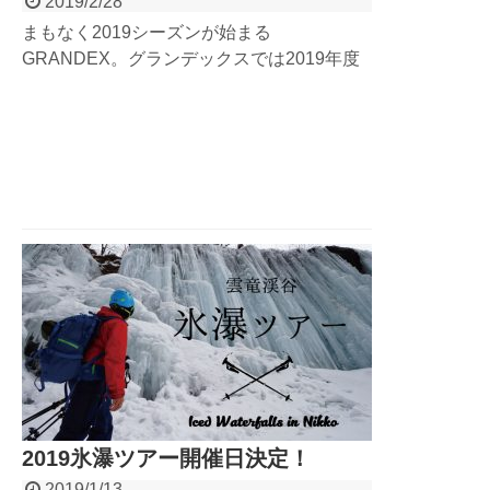
2019/2/28
まもなく2019シーズンが始まる
GRANDEX。グランデックスでは2019年度
NEWスタッフを募集しています！ラフティ
ング・キャニオニング・SUPのリバーガイ
ド、ドライバー・カメラマンなどサポートス
タッフ、そしてオフィススタッフまで！自然
の中で働きたい方、人と接するのが好きな
方！少しでも気になった方はチェック！
2019氷瀑ツアー開催日決定！
2019/1/13