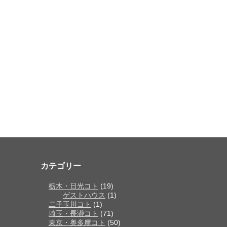
カテゴリー
栃木・日光コト
(19)
ゲストハウス
(1)
二子玉川コト
(1)
埼玉・長瀞コト
(71)
東京・奥多摩コト
(50)