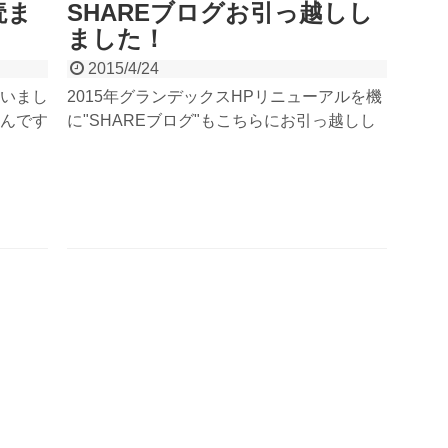
読ま
SHAREブログお引っ越しし
ました！
2015/4/24
いまし
2015年グランデックスHPリニューアルを機
んです
に"SHAREブログ"もこちらにお引っ越しし
ちょこ
ました！～2014年までのブログは記事内の
みてく
リンクよりご覧いただけます。より、アウト
16年
ドアと地域に根付いた記事を投稿していきま
書いて
すので、これからもよろしくお願いいたしま
す。