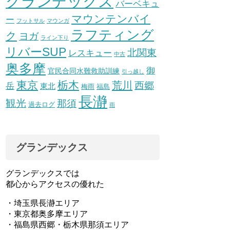
グランデックス
バーベキュ
マウンテンバイ
ー
フットサル
マウンガ
ラフティング
ク
ヨガ
ライン下り
リバーSUP
北関東
レスキュー
中古
奥多摩
御
官民合同水難救助訓練
引っ越し
東京
栃木
荒川
西郷
岳
東北
梅雨
福島
長瀞
観光
那須
過去ログ
雨
グランデックス
グランデックスでは
都心からアクセスの優れた
・埼玉県長瀞エリア
・東京都奥多摩エリア
・福島県西郷・栃木県那須エリア