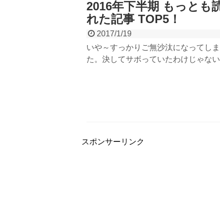
2016年下半期 もっとも
れた記事 TOP5！
2017/1/19
いや～すっかりご無沙汰になってしま
た。決してサボっていたわけじゃない
よ（笑）スマホページやPCページも
ちょこ変わっているのでチェックして
ださいね！2017年1発目のブログは20
の振り返りブログ（笑）「こんな記事
～」などのリクエストも募集中です！
スポンサーリンク