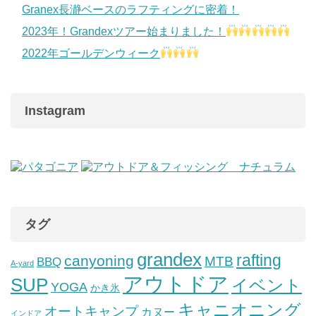
Granex長瀞ベースのラフティングに密着！
2023年！Grandexツアー始まりました！
2022年ゴールデンウィーク
Instagram
タグ
grandex
rafting
canyoning
MTB
BBQ
A-yard
アウトドア
SUP
イベント
YOGA
かき氷
キャニオニング
オートキャンプ
カヌー
インドア