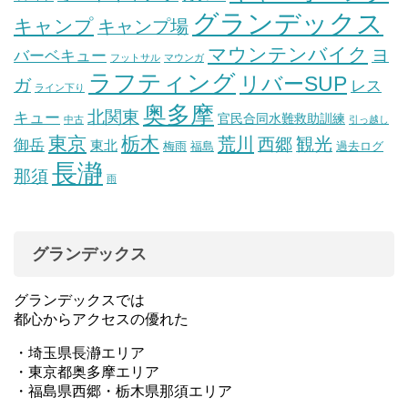
グランデックス
キャンプ
キャンプ場
マウンテンバイク
ヨ
バーベキュー
フットサル
マウンガ
ラフティング
リバーSUP
ガ
レス
ライン下り
奥多摩
北関東
キュー
官民合同水難救助訓練
中古
引っ越し
東京
栃木
荒川
観光
西郷
御岳
東北
梅雨
福島
過去ログ
長瀞
那須
雨
グランデックス
グランデックスでは
都心からアクセスの優れた
・埼玉県長瀞エリア
・東京都奥多摩エリア
・福島県西郷・栃木県那須エリア