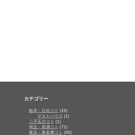
カテゴリー
栃木・日光コト
(19)
ゲストハウス
(1)
二子玉川コト
(1)
埼玉・長瀞コト
(71)
東京・奥多摩コト
(50)