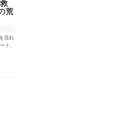
難救
の荒
心を流れ
ート。
、合同
。夏に
なって
、悲し
を高め