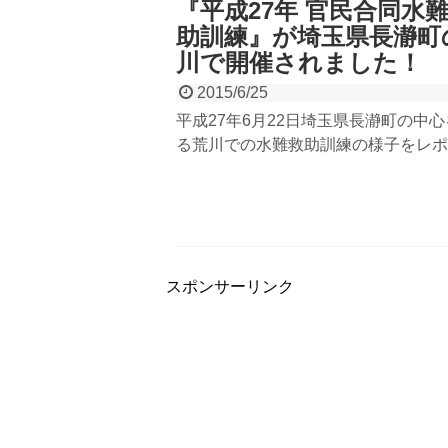
『平成27年 官民合同水
助訓練』が埼玉県長瀞町
川で開催されました！
2015/6/25
平成27年6月22日埼玉県長瀞町の中
る荒川での水難救助訓練の様子をレポ
警察、消防、民間川下り会社が集まり
で救助訓練は全国でも珍しい取り組み
向かうにつれ、川での水難事故が多く
いきます。少しでも水難事故を減らす
い思いをする人を減らせるように意識
スポンサーリンク
あいます。