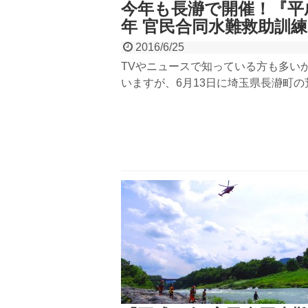
今年も長瀞で開催！『平成
年 官民合同水難救助訓
2016/6/25
TVやニュースで知っている方も多い
いますが、6月13日に埼玉県長瀞町の
川敷にて『平成28年 官民合同水難救
練』が開催されました。警察・消防・
下りやラフティングなどの民間川下り
が一緒になって水難救助訓練をします
で14回目。雨の影響で水量も多めで
和になりました。