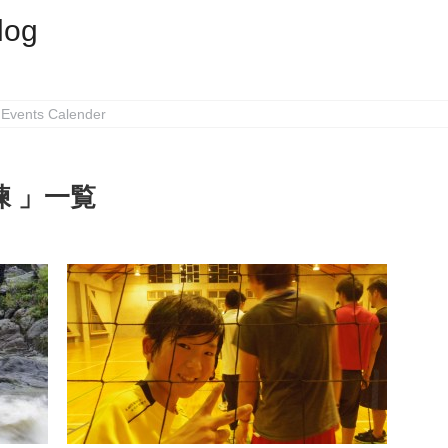
log
Events Calender
練 」一覧