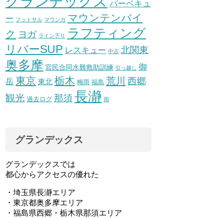
グランデックス
バーベキュ
マウンテンバイ
ー
フットサル
マウンガ
ラフティング
ク
ヨガ
ライン下り
リバーSUP
北関東
レスキュー
中古
奥多摩
御
官民合同水難救助訓練
引っ越し
東京
栃木
荒川
西郷
岳
東北
梅雨
福島
長瀞
観光
那須
過去ログ
雨
グランデックス
グランデックスでは
都心からアクセスの優れた
・埼玉県長瀞エリア
・東京都奥多摩エリア
・福島県西郷・栃木県那須エリア