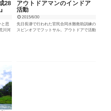
28
アウトドアマンのインドア
練』
活動
2015/6/30
かと思
先日長瀞で行われた官民合同水難救助訓練の
荒川河
スピンオフでフットサル。アウトドアで活動
助訓
する僕たちのインドア活動の様子。普段川で
ライン
しか会うことのない他社や異業種の方々との
事業者
触れ合いは新鮮で楽しいですよね。ラフティ
。今年
ングとは使う筋肉が違うので結構ハードでし
訓練日
た。