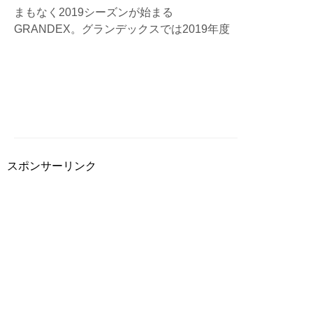
まもなく2019シーズンが始まる
GRANDEX。グランデックスでは2019年度
NEWスタッフを募集しています！ラフティ
ング・キャニオニング・SUPのリバーガイ
ド、ドライバー・カメラマンなどサポートス
タッフ、そしてオフィススタッフまで！自然
の中で働きたい方、人と接するのが好きな
方！少しでも気になった方はチェック！
スポンサーリンク