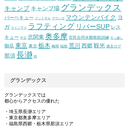
グランデックス
キャンプ
キャンプ場
マウンテンバイク
ヨ
バーベキュー
フットサル
マウンガ
ラフティング
リバーSUP
ガ
レス
ライン下り
奥多摩
北関東
キュー
官民合同水難救助訓練
中古
引っ越し
東京
栃木
荒川
観光
西郷
御岳
東北
梅雨
福島
過去ログ
長瀞
那須
雨
グランデックス
グランデックスでは
都心からアクセスの優れた
・埼玉県長瀞エリア
・東京都奥多摩エリア
・福島県西郷・栃木県那須エリア