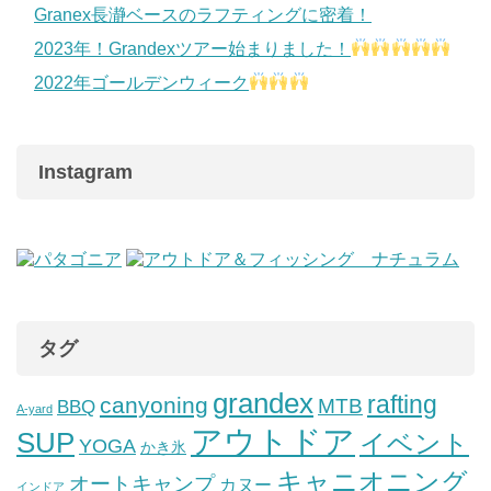
Granex長瀞ベースのラフティングに密着！
2023年！Grandexツアー始まりました！
2022年ゴールデンウィーク
Instagram
タグ
grandex
rafting
canyoning
MTB
BBQ
A-yard
アウトドア
SUP
イベント
YOGA
かき氷
キャニオニング
オートキャンプ
カヌー
インドア