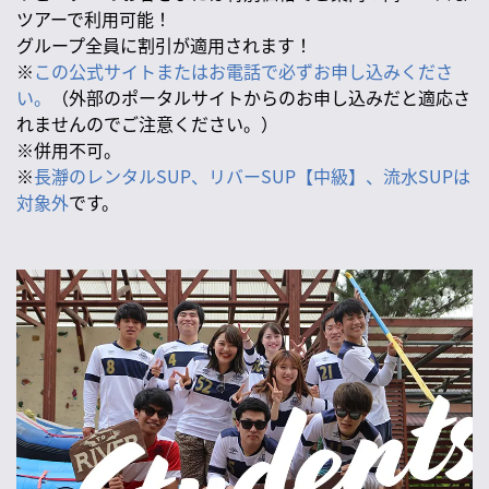
ツアーで利用可能！
グループ全員に割引が適用されます！
※
この公式サイトまたはお電話で必ずお申し込みくださ
い。
（外部のポータルサイトからのお申し込みだと適応さ
れませんのでご注意ください。）
※併用不可。
※
長瀞のレンタルSUP、リバーSUP【中級】、流水SUPは
対象外
です。