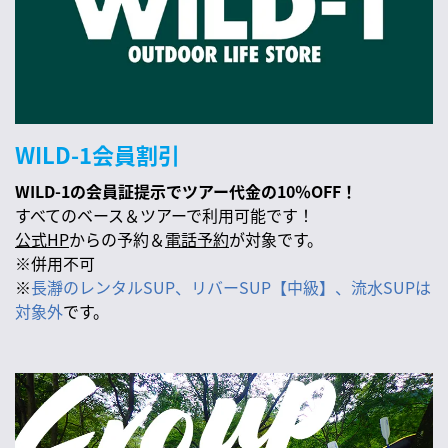
WILD-1会員割引
WILD-1の会員証提示でツアー代金の10％OFF！
すべてのベース＆ツアーで利用可能です！
公式HP
からの予約＆
電話予約
が対象です。
※併用不可
※
長瀞のレンタルSUP、リバーSUP【中級】、流水SUPは
対象外
です。