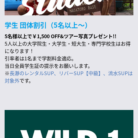
学生 団体割引（5名以上〜）
5名様以上で￥1,500 OFF&ツアー写真プレゼント!!
5人以上の大学院生・大学生・短大生・専門学校生はお得
になります！
引率者は1名まで学割料金適応。
当日全員学生証の提示をお願いします。
※
長瀞のレンタルSUP、リバーSUP【中級】、流水SUPは
対象外
です。