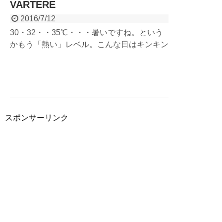
VARTERE
2016/7/12
30・32・・35℃・・・暑いですね。という
かもう「熱い」レベル。こんな日はキンキン
に冷えたビールが美味しい！東京奥多摩町、
JR青梅線 奥多摩駅近くに昨年オープンした
ビアカフェ VARTERE（バテレ）さんで美
味しいクラフトビールを頂いてきました！お
店の納屋で鋳造、ここ奥多摩でしか味わえな
い至福のビールです。
スポンサーリンク