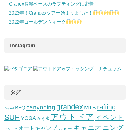
Granex長瀞ベースのラフティングに密着！
2023年！Grandexツアー始まりました！
2022年ゴールデンウィーク
Instagram
タグ
grandex
rafting
canyoning
MTB
BBQ
A-yard
アウトドア
SUP
イベント
YOGA
かき氷
キャニオニング
オートキャンプ
カヌー
インドア