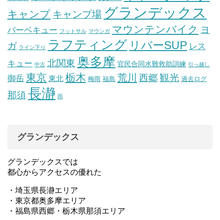
グランデックス
キャンプ
キャンプ場
マウンテンバイク
ヨ
バーベキュー
フットサル
マウンガ
ラフティング
リバーSUP
ガ
レス
ライン下り
奥多摩
北関東
キュー
官民合同水難救助訓練
中古
引っ越し
東京
栃木
荒川
観光
西郷
御岳
東北
梅雨
福島
過去ログ
長瀞
那須
雨
グランデックス
グランデックスでは
都心からアクセスの優れた
・埼玉県長瀞エリア
・東京都奥多摩エリア
・福島県西郷・栃木県那須エリア