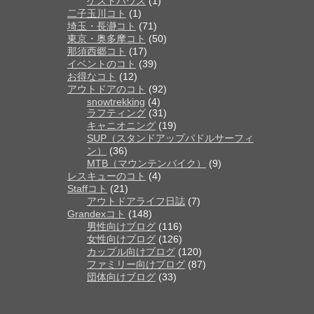
ゲストハウス
(1)
二子玉川コト
(1)
埼玉・長瀞コト
(71)
東京・奥多摩コト
(50)
那須西郷コト
(17)
イベントのコト
(39)
お得なコト
(12)
アウトドアのコト
(92)
snowtrekking
(4)
ラフティング
(31)
キャニオニング
(19)
SUP（スタンドアップパドルサーフィ
ン）
(36)
MTB（マウンテンバイク）
(9)
レスキューのコト
(4)
Staffコト
(21)
アウトドアライフ日誌
(7)
Grandexコト
(148)
男性向けブログ
(116)
女性向けブログ
(126)
カップル向けブログ
(120)
ファミリー向けブログ
(87)
団体向けブログ
(33)