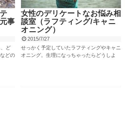
テ
女性のデリケートなお悩み相
足元事
談室（ラフティング/キャニ
オニング）
2015/7/27
に、ど
せっかく予定していたラフティングやキャニ
などの
オニング。生理になっちゃったらどうしよ
点から
う。。女性には女性にしかわからないお悩み
にくい
がありますよね。そんなお悩みを、グランデ
く快適
ックスの女性ガイド、アラーキーがお答えし
ますの
ます。心配事は解決して、めいっぱいアウト
ドアを楽しみましょう！