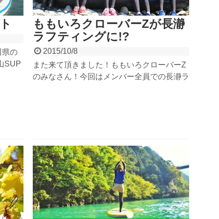
ート
ももいろクローバーZが長瀞
ラフティングに!?
2015/10/8
川県の
SUP
また来て頂きました！ももいろクローバーZ
クス長
のみなさん！今回はメンバー全員での長瀞ラ
ポーツ
フティングご参加です！天気も良くて最高の
・サー
ラフティング日和。みなさん元気いっぱい、
。 ガ
笑顔いっぱいでガイドもメロメロ（笑）
んの参加
WEB動画サイト『LoGiRL』の撮影でして動
画も公開されているので要チェック！