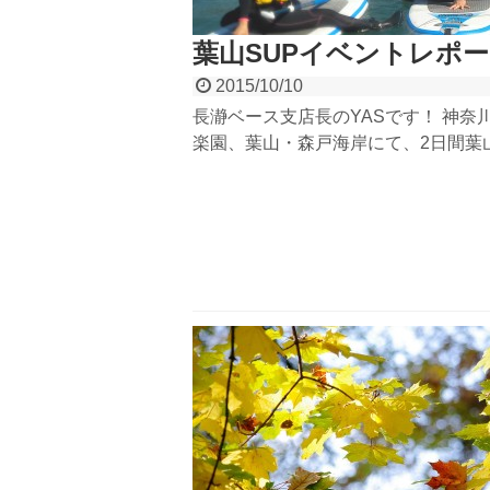
葉山SUPイベントレポ
2015/10/10
長瀞ベース支店長のYASです！ 神奈
楽園、葉山・森戸海岸にて、2日間葉山
ツアーを開催しました。 グランデッ
瀞ベースでも大人気、ハワイ発祥のス
『SUP』（スタンドアップ・パドル
フィン）。 今回は葉山の海で開催です
イドは長瀞から、YASとHAMAちゃ
です。