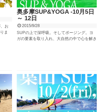
奥多摩SUP&YOGA -10月5日
～ 12日
2015/9/28
が、お
りま
SUPの上で深呼吸。そしてポージング。ヨ
が
ガの要素を取り入れ、大自然の中で心を解き
レゼン
放つ。最大級の癒しのイベントがこの秋にも
のには
奥多摩の湖にて開催。ヨガもSUPも初めて
アで満
の方にもオススメです。緑に包まれた奥多摩
のレイクヨガでリフレッシュ間違いなし。の
んびり水面を漂ってみませんか?