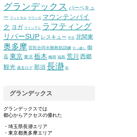
グランデックス
バーベキュ
マウンテンバイ
ー
フットサル
マウンガ
ラフティング
ク
ヨガ
ライン下り
リバーSUP
北関東
レスキュー
中古
奥多摩
御
官民合同水難救助訓練
引っ越し
東京
栃木
荒川
西郷
岳
東北
梅雨
福島
長瀞
観光
那須
過去ログ
雨
グランデックス
グランデックスでは
都心からアクセスの優れた
・埼玉県長瀞エリア
・東京都奥多摩エリア