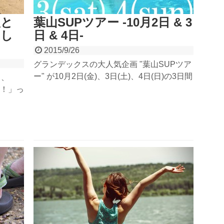
人と
葉山SUPツアー -10月2日 & 3
出し
日 & 4日-
2015/9/26
グランデックスの大人気企画 "葉山SUPツア
ー" が10月2日(金)、3日(土)、4日(日)の3日間
き、
開催！通常の長瀞リバーSUPツアーとは一
！」っ
味違った"海"ならではの楽しみ方が満載のイ
方を教
ベントです！波に揺られながらの～んびり水
てスタ
上散歩はいかがでしょうか？