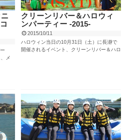
オニ
クリーンリバー＆ハロウィ
『コ
ンパーティー -2015-
2015/10/11
ハロウィン当日の10月31日（土）に長瀞で
開催されるイベント、クリーンリバー＆ハロ
ー
ウィンパーティー！長瀞を流れる荒川をラフ
に、メ
ティングしながらキレイにゴミ拾い。長瀞ベ
るの
ースにてハロウィン仮装パーティーを開催！
そんな
ボランティア感覚で、初めてでもお気軽にご
ちらも
参加くださいね！
になり