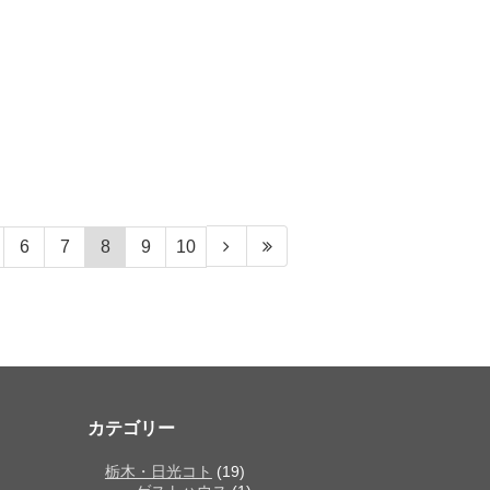
6
7
8
9
10
カテゴリー
栃木・日光コト
(19)