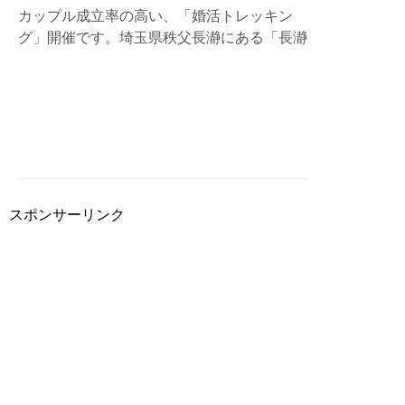
カップル成立率の高い、「婚活トレッキン
グ」開催です。埼玉県秩父長瀞にある「長瀞
アルプス」を舞台にトレッキングをしながら
の婚活イベント。宝登山神社で良縁祈願もあ
ります。募集は20歳から40歳くらいまでの
未婚の男女。ここ長瀞で素敵な出会いを信じ
てみませんか？
スポンサーリンク