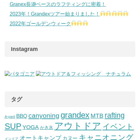
Granex長瀞ベースのラフティングに密着！
2023年！Grandexツアー始まりました！
2022年ゴールデンウィーク
Instagram
タグ
grandex
rafting
canyoning
MTB
BBQ
A-yard
アウトドア
SUP
イベント
YOGA
かき氷
キャニオニング
オートキャンプ
カヌー
インドア