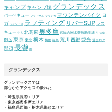
グランデックス
キャンプ
キャンプ場
マウンテンバイク
ヨ
バーベキュー
フットサル
マウンガ
ラフティング
リバーSUP
ガ
レス
ライン下り
奥多摩
北関東
キュー
官民合同水難救助訓練
中古
引っ越し
東京
栃木
荒川
観光
西郷
御岳
東北
梅雨
福島
過去ログ
長瀞
那須
雨
グランデックス
グランデックスでは
都心からアクセスの優れた
・埼玉県長瀞エリア
・東京都奥多摩エリア
・福島県西郷・栃木県那須エリア