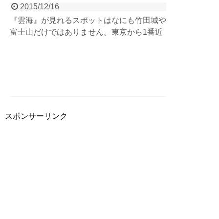
2015/12/16
『雲海』が見れるスポットはなにも竹田城や
富士山だけではありません。東京から1番近
いであろう雲海スポット、「埼玉県秩父」。
東京から約2時間、長瀞から30分ほどで絶景
の雲海が楽しめますよ。雲海鑑賞ポイントも
ご紹介しちゃいますので、ちょっと早起きし
て見てみてはいかがでしょうか？
スポンサーリンク