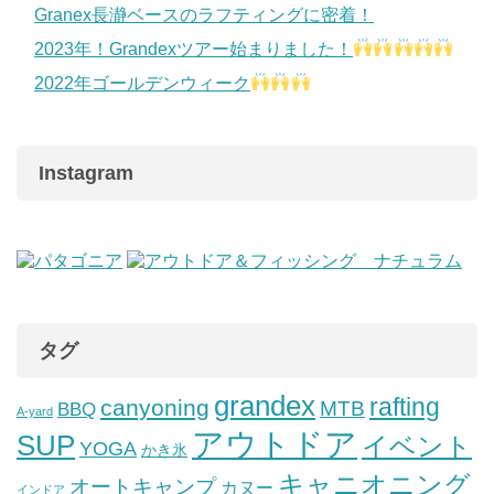
Granex長瀞ベースのラフティングに密着！
2023年！Grandexツアー始まりました！
2022年ゴールデンウィーク
Instagram
タグ
grandex
rafting
canyoning
MTB
BBQ
A-yard
アウトドア
SUP
イベント
YOGA
かき氷
キャニオニング
オートキャンプ
カヌー
インドア