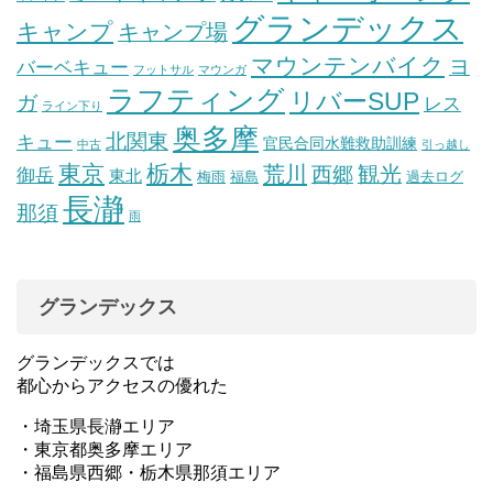
グランデックス
キャンプ
キャンプ場
マウンテンバイク
ヨ
バーベキュー
フットサル
マウンガ
ラフティング
リバーSUP
ガ
レス
ライン下り
奥多摩
北関東
キュー
官民合同水難救助訓練
中古
引っ越し
東京
栃木
荒川
観光
西郷
御岳
東北
梅雨
福島
過去ログ
長瀞
那須
雨
グランデックス
グランデックスでは
都心からアクセスの優れた
・埼玉県長瀞エリア
・東京都奥多摩エリア
・福島県西郷・栃木県那須エリア