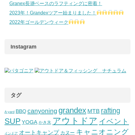
Granex長瀞ベースのラフティングに密着！
2023年！Grandexツアー始まりました！
2022年ゴールデンウィーク
Instagram
タグ
grandex
rafting
canyoning
MTB
BBQ
A-yard
アウトドア
SUP
イベント
YOGA
かき氷
キャニオニング
オートキャンプ
カヌー
インドア