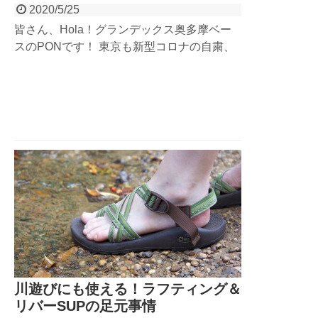
2020/5/25
皆さん、Hola！グランデックス奥多摩ベー
スのPONです！ 東京も新型コロナの自粛、
やっっっっっっっっっっっっっっっっと終わ
りましたね！いやぁー長かった。私はその間
にストレスで帯状疱疹になりました（笑）ア
ウトドアで思いっきりハッスルさせてくれー
ー...
川遊びにも使える！ラフティング＆
リバーSUPの足元事情