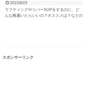
2015/9/23
ラフティングやリバーSUPをするのに、ど
んな靴履いたらいいの？オススメは？などの
疑問にアウトドアガイドならではの視点から
ご紹介いたします。水に濡れても滑りにくい
ものは？流れや波があっても脱げにくく快適
なサンダルは？川遊びにも必須になりますの
で、ご参考にどうぞ！
スポンサーリンク