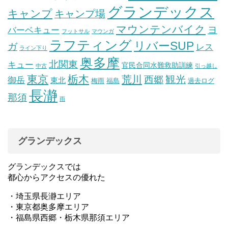
グランデックス
キャンプ
キャンプ場
マウンテンバイク
ヨ
バーベキュー
フットサル
マウンガ
ラフティング
リバーSUP
ガ
レス
ライン下り
奥多摩
北関東
キュー
官民合同水難救助訓練
中古
引っ越し
東京
栃木
荒川
観光
西郷
御岳
東北
梅雨
福島
過去ログ
長瀞
那須
雨
グランデックス
グランデックスでは
都心からアクセスの優れた
・埼玉県長瀞エリア
・東京都奥多摩エリア
・福島県西郷・栃木県那須エリア