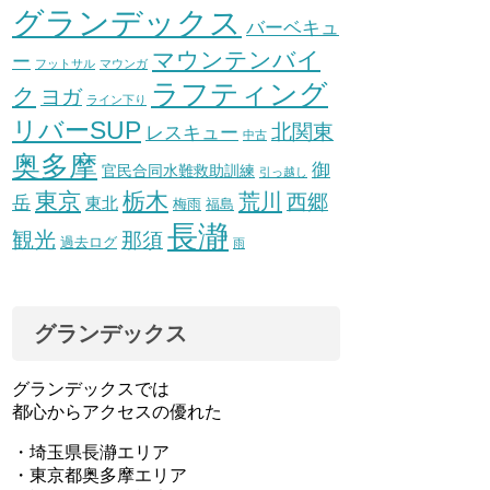
グランデックス
バーベキュ
マウンテンバイ
ー
フットサル
マウンガ
ラフティング
ク
ヨガ
ライン下り
リバーSUP
北関東
レスキュー
中古
奥多摩
御
官民合同水難救助訓練
引っ越し
東京
栃木
荒川
西郷
岳
東北
梅雨
福島
長瀞
観光
那須
過去ログ
雨
グランデックス
グランデックスでは
都心からアクセスの優れた
・埼玉県長瀞エリア
・東京都奥多摩エリア