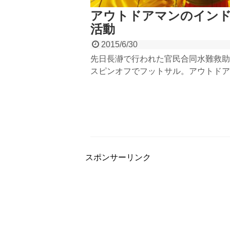
アウトドアマンのイン
活動
2015/6/30
先日長瀞で行われた官民合同水難救助
スピンオフでフットサル。アウトドア
する僕たちのインドア活動の様子。普
しか会うことのない他社や異業種の方
触れ合いは新鮮で楽しいですよね。ラ
ングとは使う筋肉が違うので結構ハー
た。
スポンサーリンク