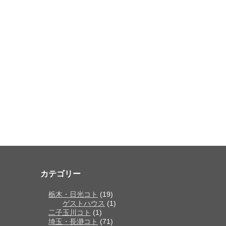
カテゴリー
栃木・日光コト
(19)
ゲストハウス
(1)
二子玉川コト
(1)
埼玉・長瀞コト
(71)