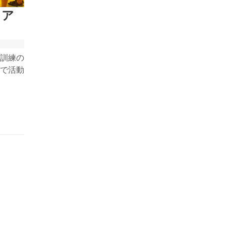
ドア
訓練の
で活動
段川で
々との
フティ
ドでし