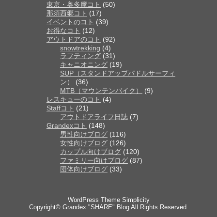
東京・奥多摩コト
(50)
那須西郷コト
(17)
イベントのコト
(39)
お得なコト
(12)
アウトドアのコト
(92)
snowtrekking
(4)
ラフティング
(31)
キャニオニング
(19)
SUP（スタンドアップパドルサーフィ
ン）
(36)
MTB（マウンテンバイク）
(9)
レスキューのコト
(4)
Staffコト
(21)
アウトドアライフ日誌
(7)
Grandexコト
(148)
男性向けブログ
(116)
女性向けブログ
(126)
カップル向けブログ
(120)
ファミリー向けブログ
(87)
団体向けブログ
(33)
WordPress Theme
Simplicity
Copyright©
Grandex "SHARE" Blog
All Rights Reserved.