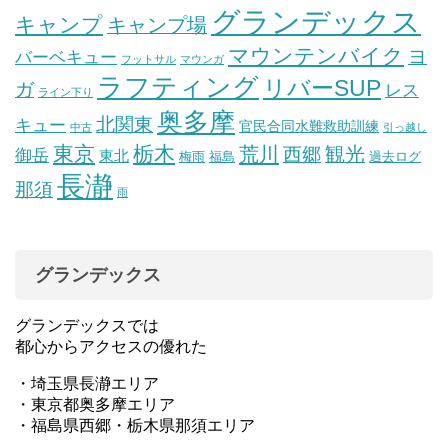
グランデックス
キャンプ
キャンプ場
マウンテンバイク
ヨ
バーベキュー
フットサル
マウンガ
ラフティング
リバーSUP
ガ
レス
ライン下り
奥多摩
北関東
キュー
官民合同水難救助訓練
中古
引っ越し
東京
栃木
荒川
観光
西郷
御岳
東北
梅雨
福島
過去ログ
長瀞
那須
雨
グランデックス
グランデックスでは
都心からアクセスの優れた
・埼玉県長瀞エリア
・東京都奥多摩エリア
・福島県西郷・栃木県那須エリア