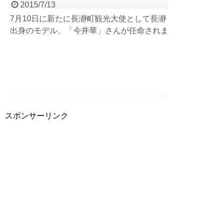
2015/7/13
7月10日に新たに長瀞町観光大使として長瀞
出身のモデル、「今井華」さんが任命されま
したね。便乗して長瀞の魅力の一部をアピー
ルしちゃいます。長瀞（ながとろ）と言った
ら有名なのは「ライン下り」と「かき氷」、
「宝登山」など。でもラフティングも忘れず
にね！
スポンサーリンク