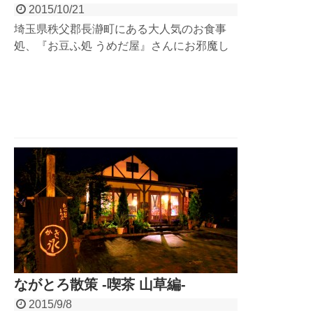
2015/10/21
埼玉県秩父郡長瀞町にある大人気のお食事
処、『お豆ふ処 うめだ屋』さんにお邪魔し
てきました。行列のできるランチメニューは
季節ごとに一種類のみ。季節にあったお豆ふ
料理を堪能できます。素材にこだわり、数量
限定のランチは平日でも売れ切れるほど。長
瀞でも大人気のお店です。
ながとろ散策 -喫茶 山草編-
2015/9/8