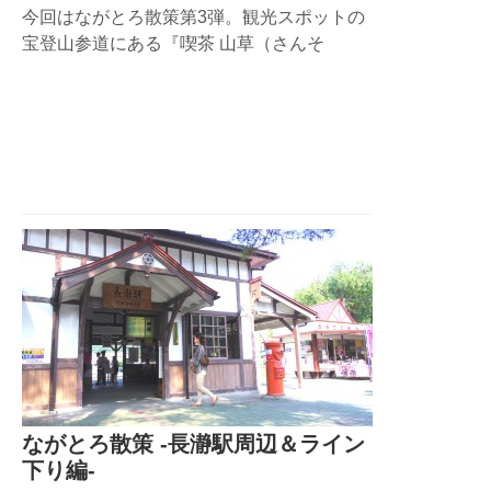
今回はながとろ散策第3弾。観光スポットの
宝登山参道にある『喫茶 山草（さんそ
う）』さんをご紹介。自慢は何と言っても旬
の食材の手作り料理。長瀞の名物かき氷も果
肉たっぷりの自家製シロップでいただけちゃ
いますよ！23時までのロングタイム営業な
ので、遅い時間までお食事が楽しめるのが嬉
しいですね！
ながとろ散策 -長瀞駅周辺＆ライン
下り編-