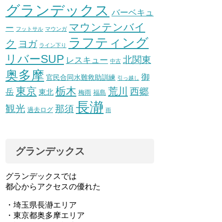
グランデックス
バーベキュ
マウンテンバイ
ー
フットサル
マウンガ
ラフティング
ク
ヨガ
ライン下り
リバーSUP
北関東
レスキュー
中古
奥多摩
御
官民合同水難救助訓練
引っ越し
東京
栃木
荒川
西郷
岳
東北
梅雨
福島
長瀞
観光
那須
過去ログ
雨
グランデックス
グランデックスでは
都心からアクセスの優れた
・埼玉県長瀞エリア
・東京都奥多摩エリア