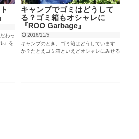
ボト
キャンプでゴミはどうして
』
る？ゴミ箱もオシャレに
『ROO Garbage』
2016/11/5
だわっ
ル』を
キャンプのとき、ゴミ箱はどうしています
カラー
か？たとえゴミ箱といえどオシャレにみせる
ドアで
『ROO Garbage（ルー・ガービッジ）』を
コーヒ
ご紹介。トートバック型のダストボックス
ます。
（ゴミ箱）で、持ち運びも楽々。水にも汚れ
もあり
にも強い素材だからアウトドアにもってこ
い。コラボ品や種類も沢山あるので、きっと
お気に入りが見つかりますよ。