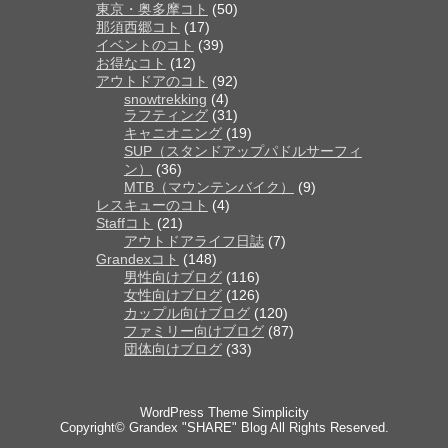
東京・奥多摩コト
(50)
那須西郷コト
(17)
イベントのコト
(39)
お得なコト
(12)
アウトドアのコト
(92)
snowtrekking
(4)
ラフティング
(31)
キャニオニング
(19)
SUP（スタンドアップパドルサーフィ
ン）
(36)
MTB（マウンテンバイク）
(9)
レスキューのコト
(4)
Staffコト
(21)
アウトドアライフ日誌
(7)
Grandexコト
(148)
男性向けブログ
(116)
女性向けブログ
(126)
カップル向けブログ
(120)
ファミリー向けブログ
(87)
団体向けブログ
(33)
WordPress Theme
Simplicity
Copyright©
Grandex "SHARE" Blog
All Rights Reserved.