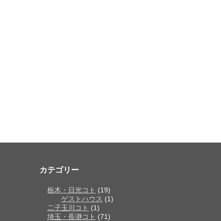
カテゴリー
栃木・日光コト
(19)
ゲストハウス
(1)
二子玉川コト
(1)
埼玉・長瀞コト
(71)